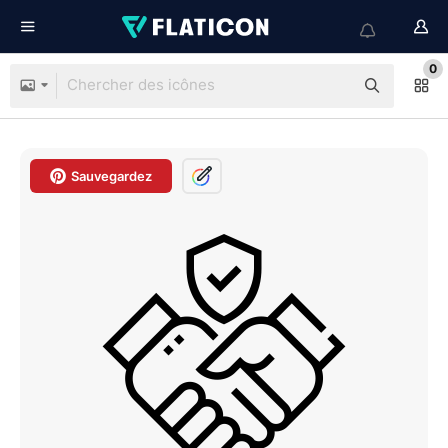
0
Sauvegardez