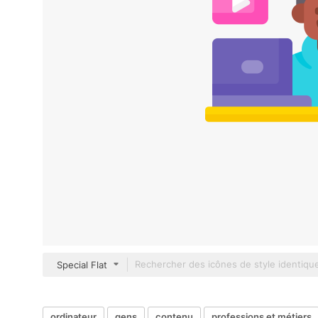
Special Flat
ordinateur
gens
contenu
professions et métiers