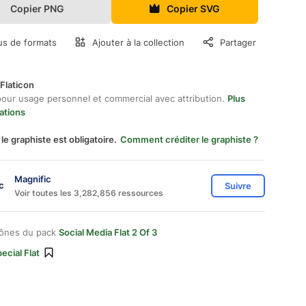
Copier PNG
Copier SVG
us de formats
Ajouter à la collection
Partager
Flaticon
pour usage personnel et commercial avec attribution.
Plus
ations
 le graphiste est obligatoire.
Comment créditer le graphiste ?
Magnific
Suivre
Voir toutes les 3,282,856 ressources
cônes du pack
Social Media Flat 2 Of 3
ecial Flat