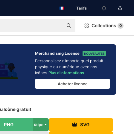
Tarifs
Collections
0
Merchandising License
NOUVEAUTÉS
Personnalisez n’importe quel produit
physique ou numérique avec nos
icônes
Plus d'informations
Acheter licence
 Icône gratuit
PNG
SVG
512px