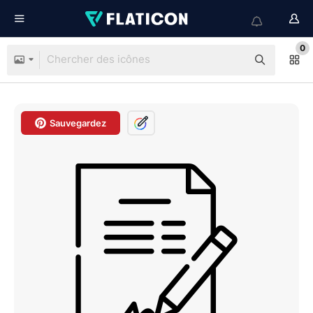
0
Sauvegardez