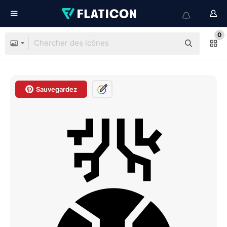
0
Sauvegardez