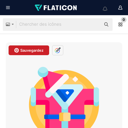
0
Sauvegardez