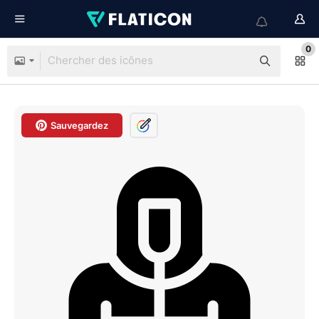
0
Sauvegardez