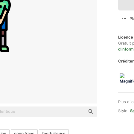
Pl
Licence 
Gratuit 
d'inform
Créditer
Plus d'i
Style:
Sp
tion
coup franc
footballeuse