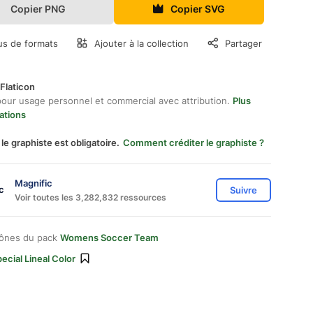
Copier PNG
Copier SVG
us de formats
Ajouter à la collection
Partager
Flaticon
pour usage personnel et commercial avec attribution.
Plus
ations
 le graphiste est obligatoire.
Comment créditer le graphiste ?
Magnific
Suivre
Voir toutes les 3,282,832 ressources
cônes du pack
Womens Soccer Team
ecial Lineal Color