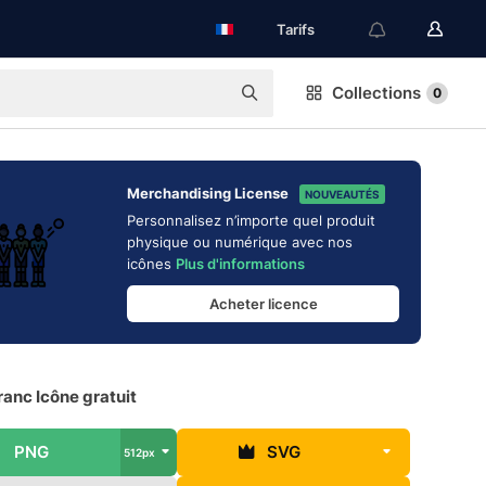
Tarifs
Collections
0
Merchandising License
NOUVEAUTÉS
Personnalisez n’importe quel produit
physique ou numérique avec nos
icônes
Plus d'informations
Acheter licence
anc Icône gratuit
PNG
SVG
512px