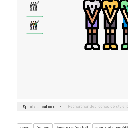
Special Lineal color
gens
femme
joueur de football
sports et compéti