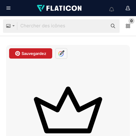
0
Sauvegardez