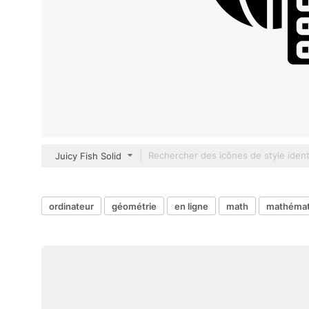
Juicy Fish Solid
ordinateur
géométrie
en ligne
math
mathémat