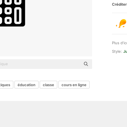
Créditer
Plus d'i
Style:
Ju
iques
éducation
classe
cours en ligne