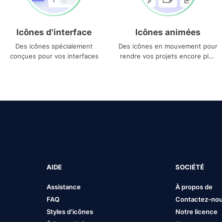
Icônes d'interface
Icônes animées
Des icônes spécialement
Des icônes en mouvement pour
conçues pour vos interfaces
rendre vos projets encore plus
uniques
AIDE
SOCIÉTÉ
Assistance
À propos de
FAQ
Contactez-no
Styles d'icônes
Notre licence