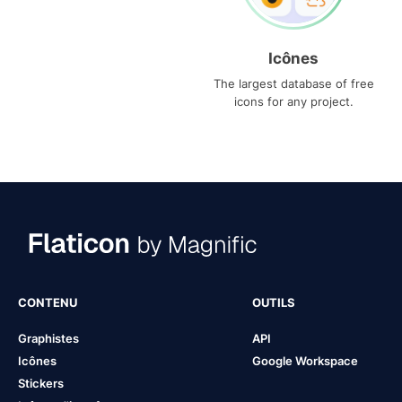
Icônes
The largest database of free
icons for any project.
CONTENU
OUTILS
Graphistes
API
Icônes
Google Workspace
Stickers