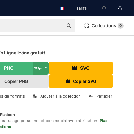
Tarifs
Collections
0
n Ligne Icône gratuit
PNG
SVG
512px
Copier PNG
Copier SVG
us de formats
Ajouter à la collection
Partager
Flaticon
pour usage personnel et commercial avec attribution.
Plus
ations