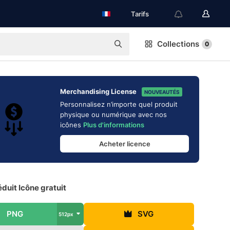
Tarifs
Collections
0
Merchandising License
NOUVEAUTÉS
Personnalisez n’importe quel produit
physique ou numérique avec nos
icônes
Plus d'informations
Acheter licence
duit Icône gratuit
PNG
SVG
512px