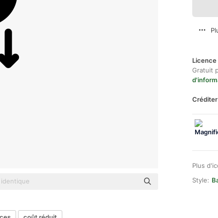
Pl
Licence 
Gratuit 
d'inform
Créditer
Plus d'i
Style:
Ba
nces
coût réduit