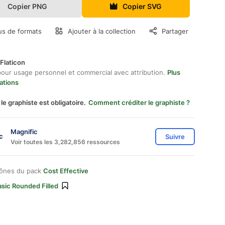
Copier PNG
Copier SVG
us de formats
Ajouter à la collection
Partager
Flaticon
pour usage personnel et commercial avec attribution.
Plus
ations
 le graphiste est obligatoire.
Comment créditer le graphiste ?
Magnific
Suivre
Voir toutes les 3,282,856 ressources
cônes du pack
Cost Effective
sic Rounded Filled