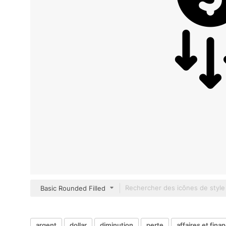
Basic Rounded Filled
argent
dollar
diminution
perte
affaires et fina