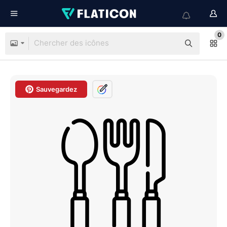
0
Sauvegardez