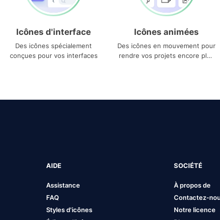
Icônes d'interface
Icônes animées
Des icônes spécialement
Des icônes en mouvement pour
conçues pour vos interfaces
rendre vos projets encore plus
uniques
AIDE
SOCIÉTÉ
Assistance
À propos de
FAQ
Contactez-no
Styles d'icônes
Notre licence