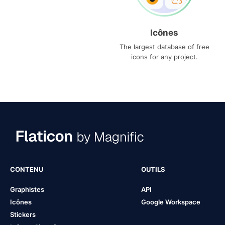
Icônes
The largest database of free
icons for any project.
CONTENU
OUTILS
Graphistes
API
Icônes
Google Workspace
Stickers