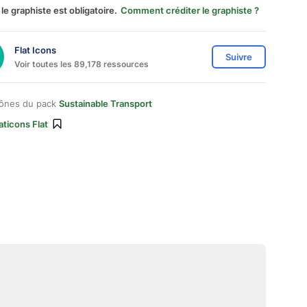
 le graphiste est obligatoire.
Comment créditer le graphiste ?
Flat Icons
Suivre
Voir toutes les 89,178 ressources
cônes du pack
Sustainable Transport
aticons Flat