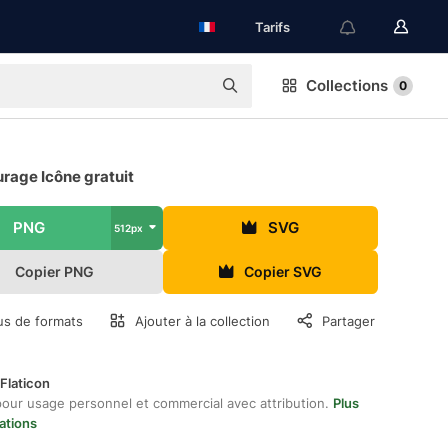
Tarifs
Collections
0
rage Icône gratuit
PNG
SVG
512px
Copier PNG
Copier SVG
us de formats
Ajouter à la collection
Partager
Flaticon
pour usage personnel et commercial avec attribution.
Plus
ations