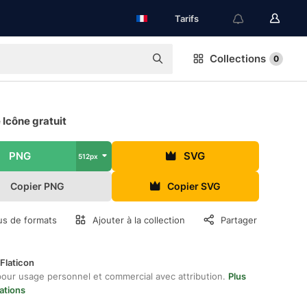
Tarifs
Collections
0
 Icône gratuit
PNG
SVG
512px
Copier PNG
Copier SVG
us de formats
Ajouter à la collection
Partager
Flaticon
pour usage personnel et commercial avec attribution.
Plus
ations