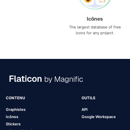
Icônes
The largest database of free
icons for any project.
CONTENU
OUTILS
Graphistes
API
Icônes
Google Workspace
Stickers