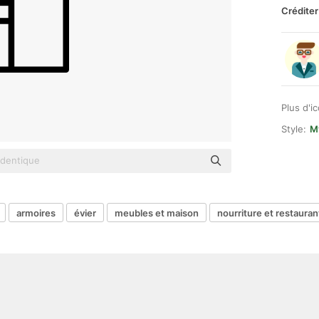
Créditer
Plus d'i
Style:
M
armoires
évier
meubles et maison
nourriture et restauran