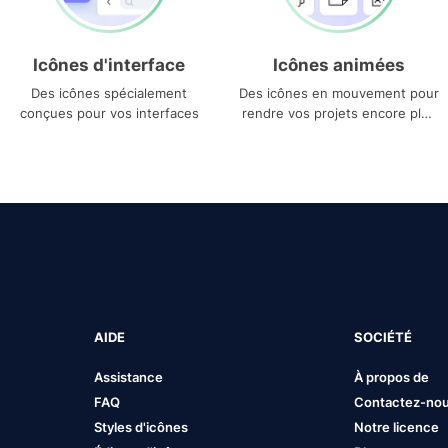
Icônes d'interface
Icônes animées
Des icônes spécialement
Des icônes en mouvement pour
conçues pour vos interfaces
rendre vos projets encore plus
uniques
AIDE
SOCIÉTÉ
Assistance
À propos de
FAQ
Contactez-no
Styles d'icônes
Notre licence