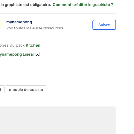
 le graphiste est obligatoire.
Comment créditer le graphiste ?
mynamepong
Suivre
Voir toutes les 4,614 ressources
cônes du pack
Kitchen
ynamepong Lineal
t
meuble de cuisine