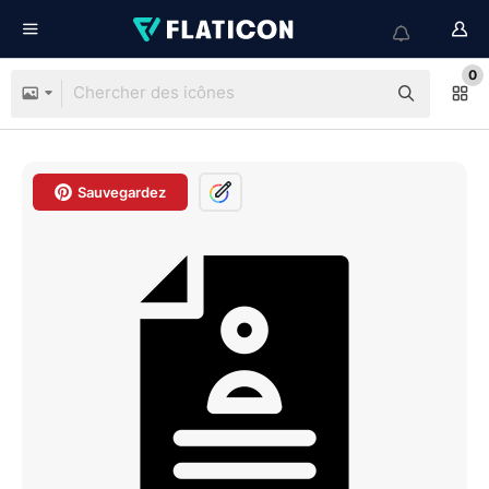
0
Sauvegardez