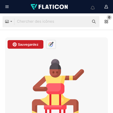
0
Sauvegardez