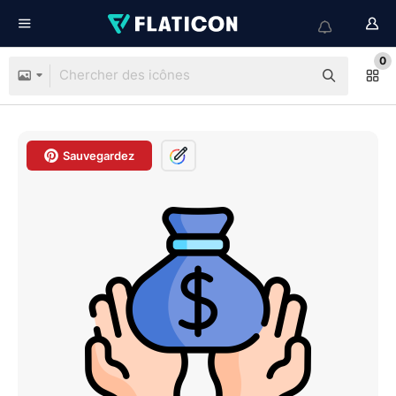
0
Sauvegardez