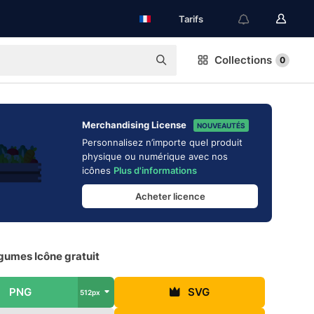
Tarifs
Collections
0
Merchandising License
NOUVEAUTÉS
Personnalisez n’importe quel produit
physique ou numérique avec nos
icônes
Plus d'informations
Acheter licence
gumes Icône gratuit
PNG
SVG
512px