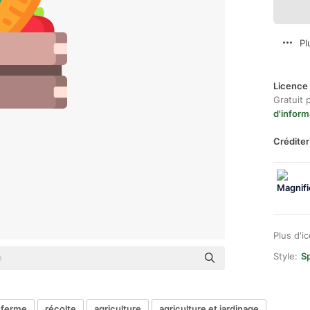
Pl
Licence 
Gratuit 
d'inform
Créditer
Plus d'i
Style:
Sp
ferme
récolte
agriculture
agriculture et jardinage