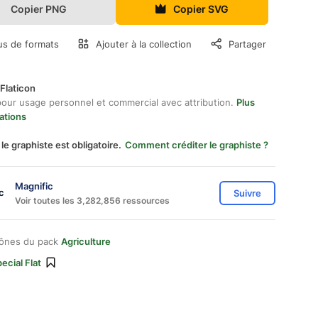
Copier PNG
Copier SVG
us de formats
Ajouter à la collection
Partager
Flaticon
pour usage personnel et commercial avec attribution.
Plus
ations
 le graphiste est obligatoire.
Comment créditer le graphiste ?
Magnific
Suivre
Voir toutes les 3,282,856 ressources
cônes du pack
Agriculture
ecial Flat