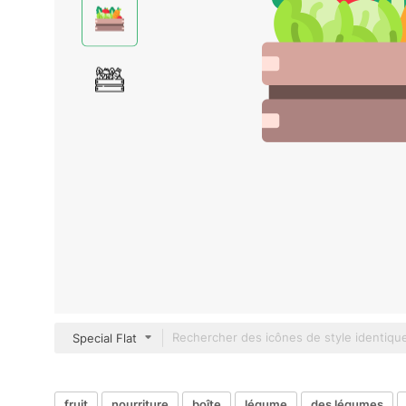
Special Flat
fruit
nourriture
boîte
légume
des légumes