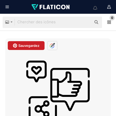
0
Sauvegardez