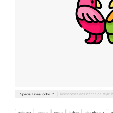
Special Lineal color
animaux
amour
cœur
baiser
des oiseaux
r