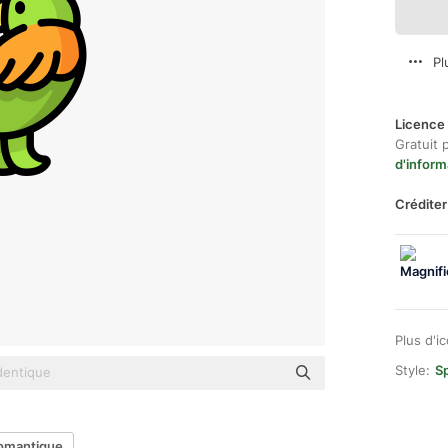
Pl
Licence 
Gratuit 
d'inform
Créditer
Plus d'i
Style:
Sp
omantique