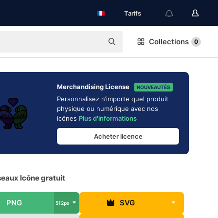
Tarifs
Collections
0
Merchandising License
NOUVEAUTÉS
Personnalisez n’importe quel produit
physique ou numérique avec nos
icônes
Plus d'informations
Acheter licence
eaux Icône gratuit
PNG
SVG
512px