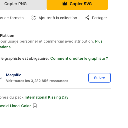
Copier PNG
Copier SVG
us de formats
Ajouter à la collection
Partager
Flaticon
pour usage personnel et commercial avec attribution.
Plus
ations
 le graphiste est obligatoire.
Comment créditer le graphiste ?
Magnific
Suivre
Voir toutes les 3,282,856 ressources
cônes du pack
International Kissing Day
ecial Lineal Color