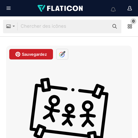
0
Sauvegardez