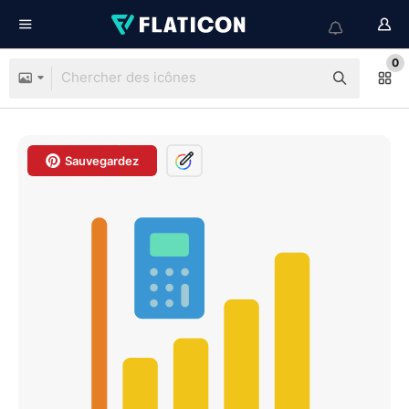
0
Sauvegardez