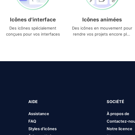
Icônes d'interface
Icônes animées
Des icônes spécialement
Des icônes en mouvement pour
conçues pour vos interfaces
rendre vos projets encore plus
uniques
AIDE
SOCIÉTÉ
Assistance
À propos de
FAQ
Contactez-no
Styles d'icônes
Notre licence