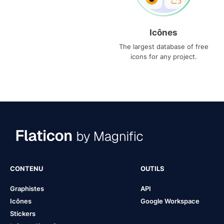
Icônes
The largest database of free
icons for any project.
CONTENU
OUTILS
Graphistes
API
Icônes
Google Workspace
Stickers