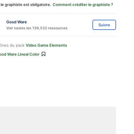
 le graphiste est obligatoire.
Comment créditer le graphiste ?
Good Ware
Suivre
Voir toutes les 139,532 ressources
cônes du pack
Video Game Elements
ood Ware Lineal Color