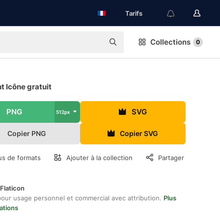
Tarifs
Collections
0
 Icône gratuit
PNG
SVG
512px
Copier PNG
Copier SVG
us de formats
Ajouter à la collection
Partager
Flaticon
pour usage personnel et commercial avec attribution.
Plus
ations