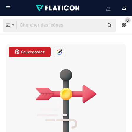
0
Sauvegardez