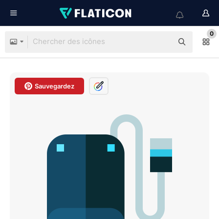
0
Sauvegardez