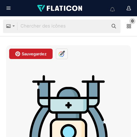
0
Sauvegardez