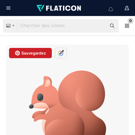
0
Sauvegardez