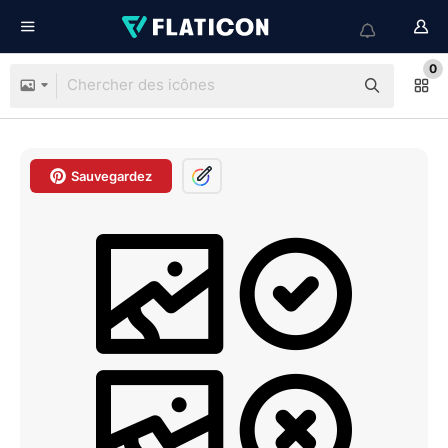
0
Sauvegardez