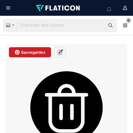
0
Sauvegardez