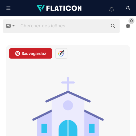
0
Sauvegardez