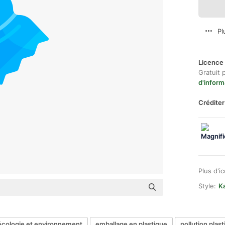
Pl
Licence 
Gratuit 
d'inform
Créditer
Plus d'i
Style:
Ka
écologie et environnement
emballage en plastique
pollution plas