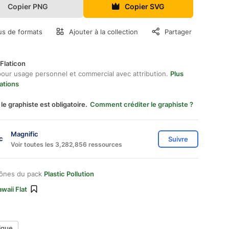
Copier PNG
Copier SVG
us de formats
Ajouter à la collection
Partager
Flaticon
pour usage personnel et commercial avec attribution.
Plus
ations
 le graphiste est obligatoire.
Comment créditer le graphiste ?
Magnific
Suivre
Voir toutes les 3,282,856 ressources
cônes du pack
Plastic Pollution
waii Flat
tique