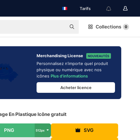
Tarifs
Collections
0
Merchandising License
NOUVEAUTÉS
Personnalisez n’importe quel produit
physique ou numérique avec nos
icônes
Plus d'informations
Acheter licence
ge En Plastique Icône gratuit
PNG
SVG
512px