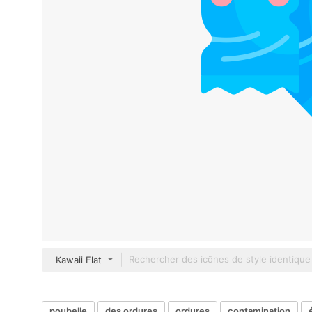
Kawaii Flat
poubelle
des ordures
ordures
contamination