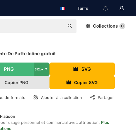
Tarifs
Collections
0
te De Patte Icône gratuit
PNG
SVG
512px
Copier PNG
Copier SVG
us de formats
Ajouter à la collection
Partager
Flaticon
pour usage personnel et commercial avec attribution.
Plus
ations