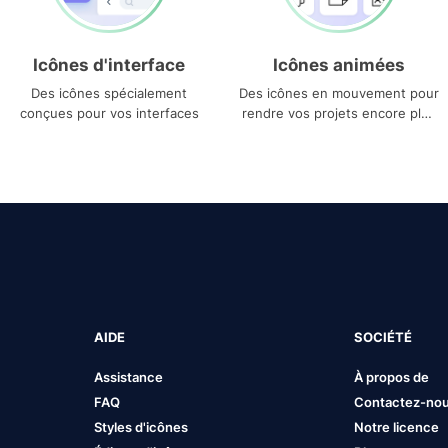
Icônes d'interface
Icônes animées
Des icônes spécialement
Des icônes en mouvement pour
conçues pour vos interfaces
rendre vos projets encore plus
uniques
AIDE
SOCIÉTÉ
Assistance
À propos de
FAQ
Contactez-no
Styles d'icônes
Notre licence