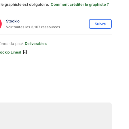
 le graphiste est obligatoire.
Comment créditer le graphiste ?
Stockio
Suivre
Voir toutes les 3,107 ressources
cônes du pack
Deliverables
ockio Lineal