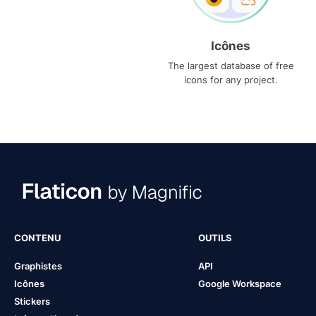
Icônes
The largest database of free
icons for any project.
CONTENU
OUTILS
Graphistes
API
Icônes
Google Workspace
Stickers