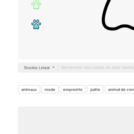
Stockio Lineal
animaux
mode
empreinte
patte
animal de co