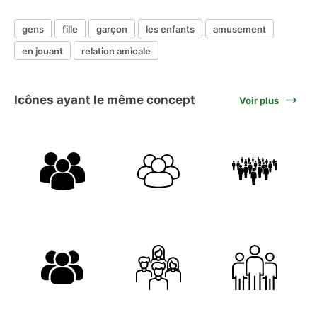
gens
fille
garçon
les enfants
amusement
en jouant
relation amicale
Icônes ayant le même concept
Voir plus