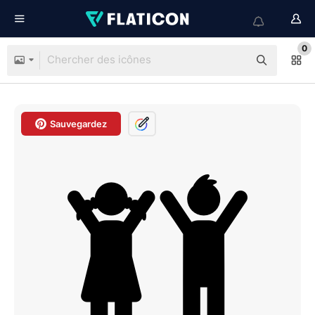
0
Sauvegardez