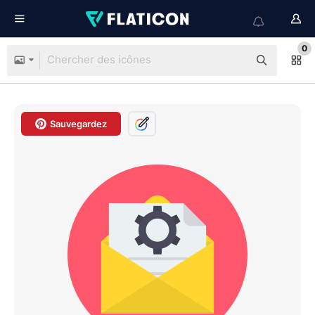
0
Sauvegardez