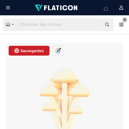
0
Sauvegardez