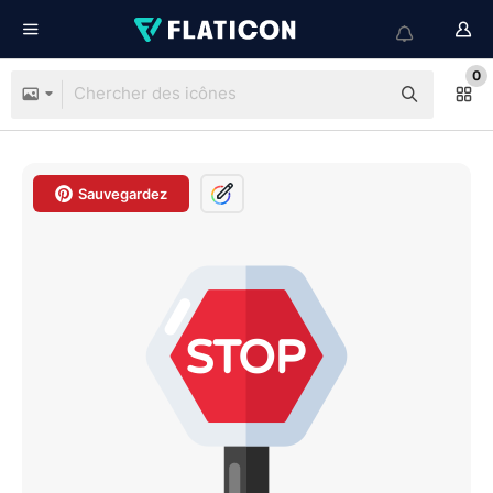
0
Sauvegardez