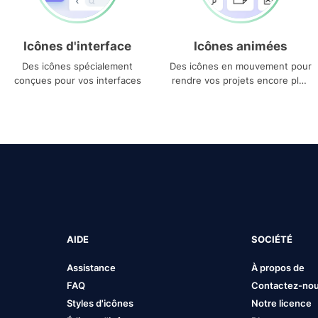
Icônes d'interface
Icônes animées
Des icônes spécialement
Des icônes en mouvement pour
conçues pour vos interfaces
rendre vos projets encore plus
uniques
AIDE
SOCIÉTÉ
Assistance
À propos de
FAQ
Contactez-no
Styles d'icônes
Notre licence