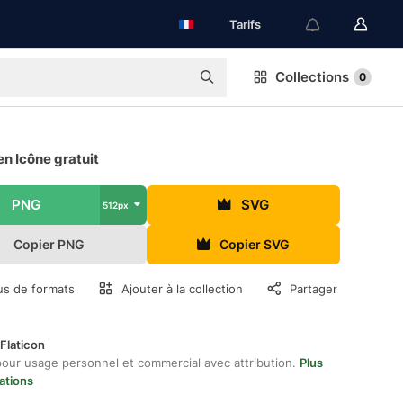
Tarifs
Collections
0
en Icône gratuit
PNG
SVG
512px
Copier PNG
Copier SVG
us de formats
Ajouter à la collection
Partager
Flaticon
pour usage personnel et commercial avec attribution.
Plus
ations