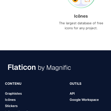
Icônes
The largest database of free
icons for any project.
CONTENU
OUTILS
Graphistes
API
Icônes
Google Workspace
Stickers