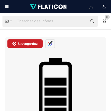
0
Sauvegardez