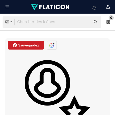
0
Sauvegardez