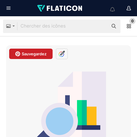
0
Sauvegardez