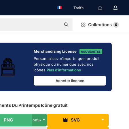
Tarifs
Collections
0
Merchandising License
NOUVEAUTÉS
Personnalisez n’importe quel produit
physique ou numérique avec nos
icônes
Plus d'informations
Acheter licence
ents Du Printemps Icône gratuit
PNG
SVG
512px