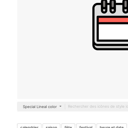
Special Lineal color
calendrier
saison
fête
festival
heure et date