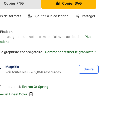
Copier PNG
Copier SVG
us de formats
Ajouter à la collection
Partager
Flaticon
pour usage personnel et commercial avec attribution.
Plus
ations
 le graphiste est obligatoire.
Comment créditer le graphiste ?
Magnific
Suivre
Voir toutes les 3,282,856 ressources
cônes du pack
Events Of Spring
ecial Lineal Color