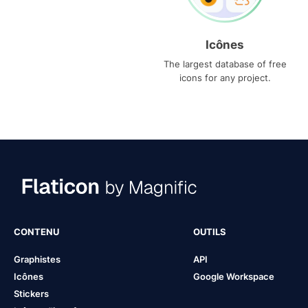
Icônes
The largest database of free
icons for any project.
CONTENU
OUTILS
Graphistes
API
Icônes
Google Workspace
Stickers