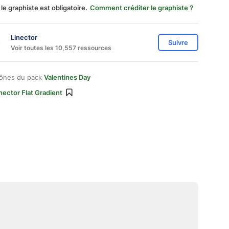
 le graphiste est obligatoire.
Comment créditer le graphiste ?
Linector
Suivre
Voir toutes les 10,557 ressources
cônes du pack
Valentines Day
nector Flat Gradient