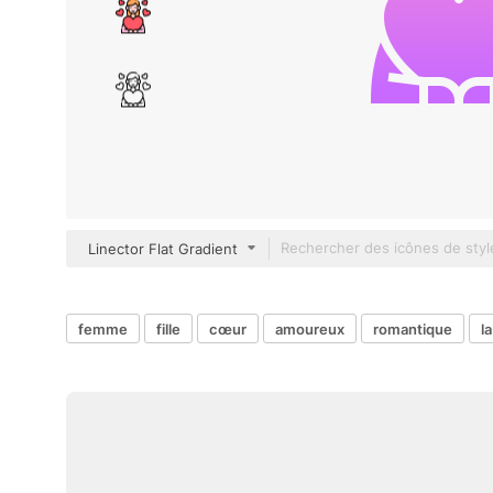
Linector Flat Gradient
femme
fille
cœur
amoureux
romantique
l