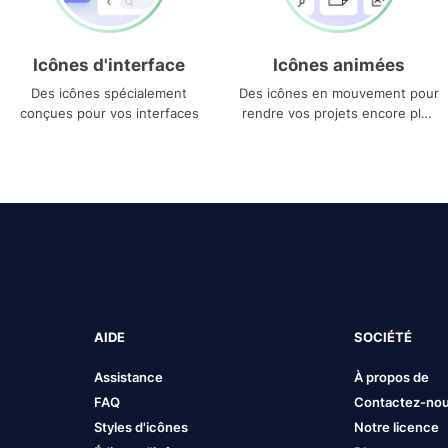
Icônes d'interface
Icônes animées
Des icônes spécialement
Des icônes en mouvement pour
conçues pour vos interfaces
rendre vos projets encore plus
uniques
AIDE
SOCIÉTÉ
Assistance
À propos de
FAQ
Contactez-no
Styles d'icônes
Notre licence