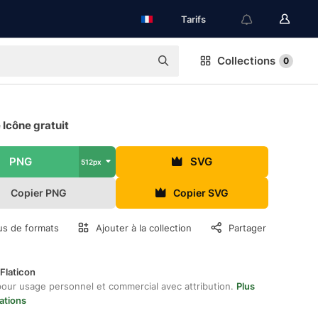
Tarifs
Collections
0
Icône gratuit
PNG
SVG
512px
Copier PNG
Copier SVG
us de formats
Ajouter à la collection
Partager
Flaticon
pour usage personnel et commercial avec attribution.
Plus
ations