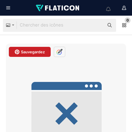
0
Sauvegardez