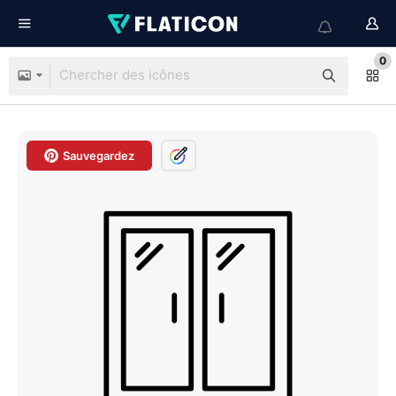
0
Sauvegardez