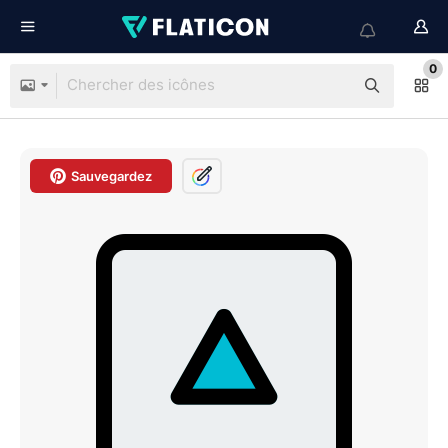
0
Sauvegardez