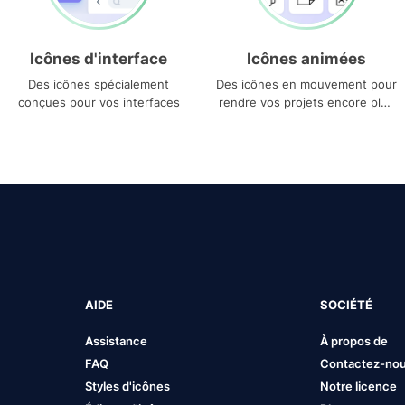
Icônes d'interface
Icônes animées
Des icônes spécialement
Des icônes en mouvement pour
conçues pour vos interfaces
rendre vos projets encore plus
uniques
AIDE
SOCIÉTÉ
Assistance
À propos de
FAQ
Contactez-no
Styles d'icônes
Notre licence