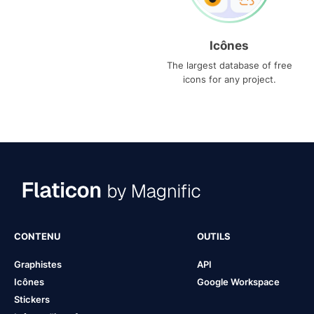
Icônes
The largest database of free
icons for any project.
CONTENU
OUTILS
Graphistes
API
Icônes
Google Workspace
Stickers