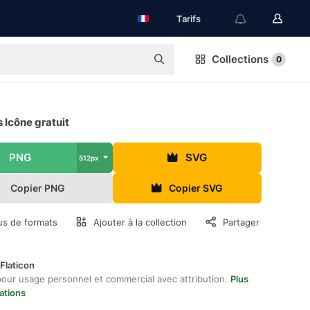
Tarifs
Collections
0
 Icône gratuit
PNG
SVG
512px
Copier PNG
Copier SVG
us de formats
Ajouter à la collection
Partager
Flaticon
pour usage personnel et commercial avec attribution.
Plus
ations