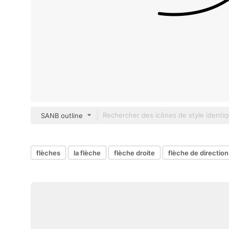
SANB outline
flèches
la flèche
flèche droite
flèche de direction