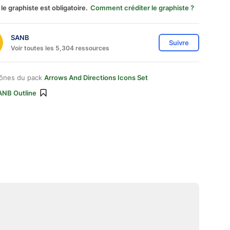
 le graphiste est obligatoire.
Comment créditer le graphiste ?
SANB
Suivre
Voir toutes les 5,304 ressources
cônes du pack
Arrows And Directions Icons Set
ANB Outline