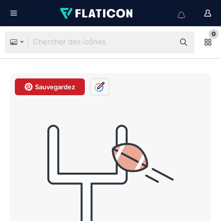
0
Sauvegardez