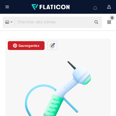
0
Sauvegardez