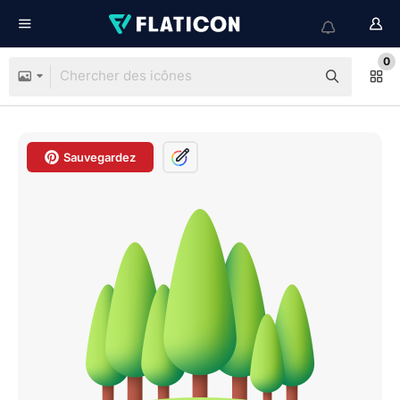
0
Sauvegardez