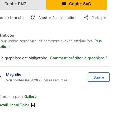
Copier PNG
Copier SVG
us de formats
Ajouter à la collection
Partager
Flaticon
pour usage personnel et commercial avec attribution.
Plus
ations
 le graphiste est obligatoire.
Comment créditer le graphiste ?
Magnific
Suivre
Voir toutes les 3,282,856 ressources
cônes du pack
Gallery
waii Lineal Color