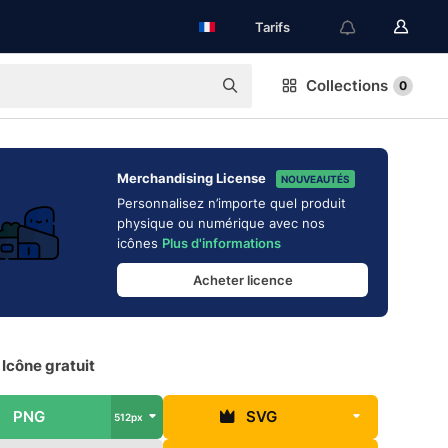
Tarifs
Collections
0
Merchandising License
NOUVEAUTÉS
Personnalisez n’importe quel produit
physique ou numérique avec nos
icônes
Plus d'informations
Acheter licence
 Icône gratuit
PNG
SVG
512px