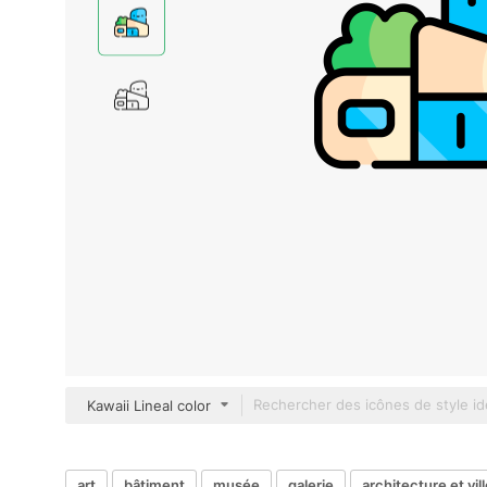
Kawaii Lineal color
art
bâtiment
musée
galerie
architecture et vil