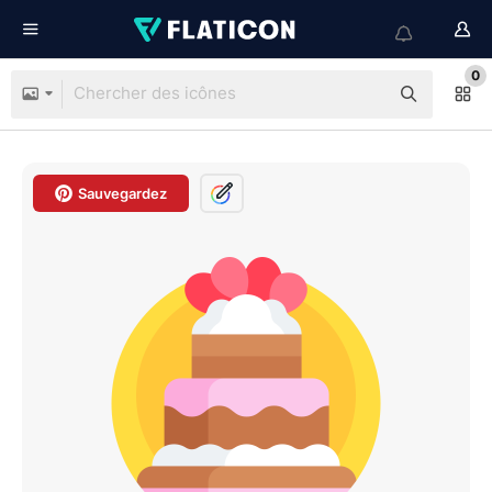
0
Sauvegardez